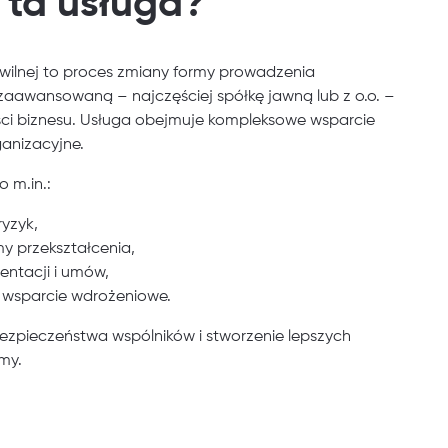
 ta usługa?
ywilnej to proces zmiany formy prowadzenia
 zaawansowaną – najczęściej spółkę jawną lub z o.o. –
ci biznesu. Usługa obejmuje kompleksowe wsparcie
anizacyjne.
o m.in.:
ryzyk,
y przekształcenia,
ntacji i umów,
z wsparcie wdrożeniowe.
bezpieczeństwa wspólników i stworzenie lepszych
my.