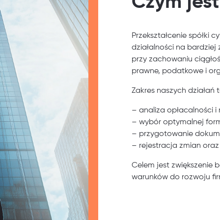
Czym jest
Przekształcenie spółki c
działalności na bardziej
przy zachowaniu ciągłoś
prawne, podatkowe i org
Zakres naszych działań t
– analiza opłacalności i 
– wybór optymalnej form
– przygotowanie dokume
– rejestracja zmian ora
Celem jest zwiększenie 
warunków do rozwoju fir