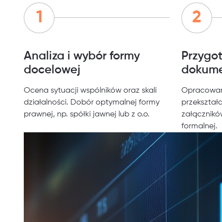
Analiza i wybór formy
Przygo
docelowej
dokum
Ocena sytuacji wspólników oraz skali
Opracowani
działalności. Dobór optymalnej formy
przekształ
prawnej, np. spółki jawnej lub z o.o.
załącznikó
formalnej.