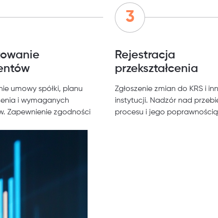
towanie
Rejestracja
entów
przekształcenia
e umowy spółki, planu
Zgłoszenie zmian do KRS i in
cenia i wymaganych
instytucji. Nadzór nad przeb
w. Zapewnienie zgodności
procesu i jego poprawnością